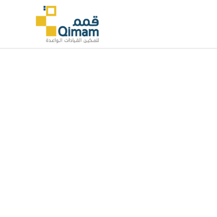
Extended Portfolio Item
Use our predefined Portfolio Layouts and
just add your images & text, or build
unique looks of portfolio items with our
page builder. You can build your pages
just like you build a default page.