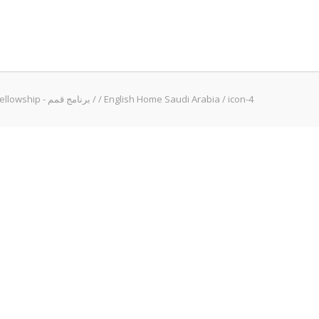
Qimam Fellowship - برنامج قمم
/
/
English Home Saudi Arabia
/
icon-4