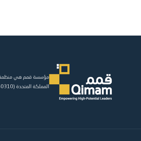
مؤسسة قمم هي منظمة غي
المملكة المتحدة (16150310)