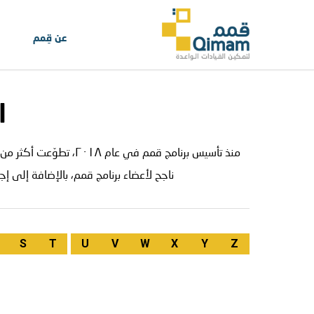
عن قِمم
ا
ناجح لأعضاء برنامج قمم، بالإضافة إلى 
S
T
U
V
W
X
Y
Z