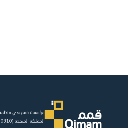
مؤسسة قمم هي منظمة غي
المملكة المتحدة (16150310)