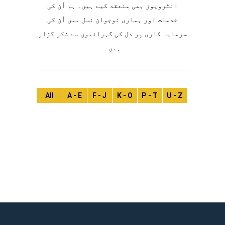
انٹرویوز بھی منعقد کیے ہیں۔ ہم اُن کی
خدمات اور ہماری نوجوان نسل میں اُن کی
سرمایہ کاری پر دل کی گہرائیوں سے شکر گزار
ہیں۔
All
A - E
F - J
K - O
P - T
U - Z