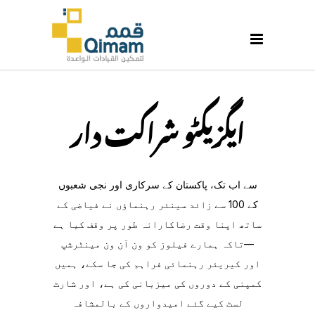
ایگزیکٹو شراکت دار
سے اب تک، پاکستان کے سرکاری اور نجی شعبوں
کے 100 سے زائد سینئر رہنماؤں نے فیاضی کے
ساتھ اپنا وقت رضاکارانہ طور پر وقف کیا ہے
—تاکہ ہمارے فیلوز کو ون آن ون مینٹرشپ
اور کیریئر رہنمائی فراہم کی جا سکے، ہمیں
کمپنی کے دوروں کی میزبانی کی ہے، اور شارٹ
لسٹ کیے گئے امیدواروں کے بالمشافہ