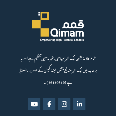
قمام فاؤنڈیشن ایک غیر سیاسی، غیر مذہبی تنظیم ہے اور یہ
برطانیہ میں ایک غیر منافع بخش لمیٹڈ کمپنی کے طور پر رجسٹرڈ
ہے (16150310)۔